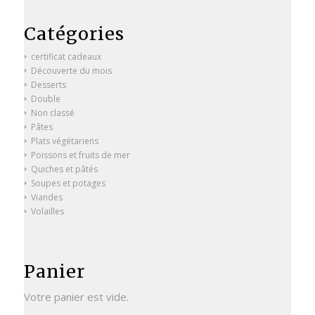
Catégories
certificat cadeaux
Découverte du mois
Desserts
Double
Non classé
Pâtes
Plats végétariens
Poissons et fruits de mer
Quiches et pâtés
Soupes et potages
Viandes
Volailles
Panier
Votre panier est vide.