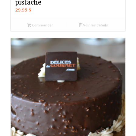
pistache
29.95
$
Commander
Voir les détails