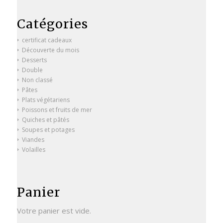
Catégories
certificat cadeaux
Découverte du mois
Desserts
Double
Non classé
Pâtes
Plats végétariens
Poissons et fruits de mer
Quiches et pâtés
Soupes et potages
Viandes
Volailles
Panier
Votre panier est vide.