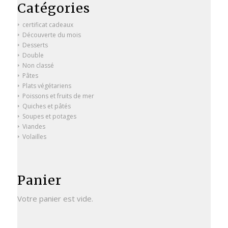
Catégories
certificat cadeaux
Découverte du mois
Desserts
Double
Non classé
Pâtes
Plats végétariens
Poissons et fruits de mer
Quiches et pâtés
Soupes et potages
Viandes
Volailles
Panier
Votre panier est vide.