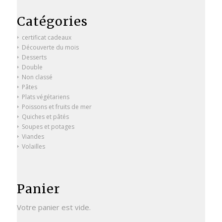
Catégories
certificat cadeaux
Découverte du mois
Desserts
Double
Non classé
Pâtes
Plats végétariens
Poissons et fruits de mer
Quiches et pâtés
Soupes et potages
Viandes
Volailles
Panier
Votre panier est vide.