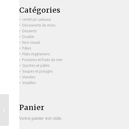
Catégories
certificat cadeaux
Découverte du mois
Desserts
Double
Non classé
Pâtes
Plats végétariens
Poissons et fruits de mer
Quiches et pâtés
Soupes et potages
Viandes
Volailles
Panier
Tiramisu
Votre panier est vide.