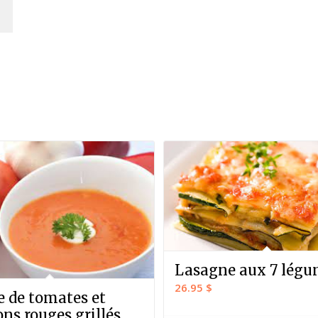
Lasagne aux 7 lég
26.95
$
 de tomates et
ons rouges grillés