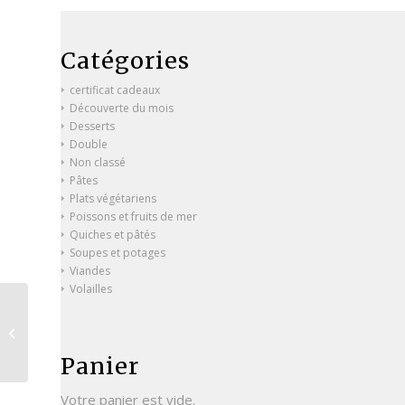
Catégories
certificat cadeaux
Découverte du mois
Desserts
Double
Non classé
Pâtes
Plats végétariens
Poissons et fruits de mer
Quiches et pâtés
Soupes et potages
Viandes
Volailles
Aiguillettes de canard,
sauce au porto et
échalotes vertes
Panier
Votre panier est vide.