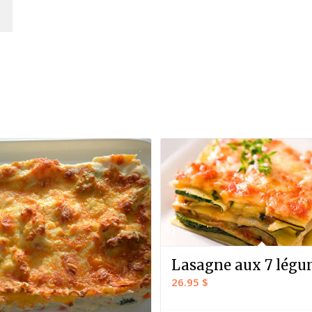
Lasagne aux 7 lég
26.95
$