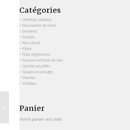
Catégories
certificat cadeaux
Découverte du mois
Desserts
Double
Non classé
Pâtes
Plats végétariens
Poissons et fruits de mer
Quiches et pâtés
Soupes et potages
Viandes
Volailles
Sauté de porc aux
Panier
pommes, pommes de
terre sautées
Votre panier est vide.